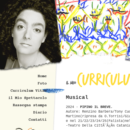
Musical
2024 -
PIPINO IL BREVE.
Autore: Renzino Barbera/Tony Cu
Martino(ripresa da O.Torrisi/Gi
e nel 21/22/23/24/25(Falista)ne
-Teatro Della CittÃ¯Â¿Â½ Catani