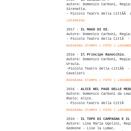
Autore: Domenico Carboni, Regia
Sirenetta.
- Piccolo Teatro della cittÃÂ 
LOCANDINA
2017 -
IL MAGO DI OZ.
Autore: Domenico Carboni, Regia
- Piccolo Teatro della CittÃ -
RASSEGNA STAMPA
|
FOTO
|
LOCAND
2016 -
Il Principe Ranocchio.
Autore: Domenico Carboni, Regia
Ursula.
-Piccolo Teatro della cittÃÂ -
Cavalieri
RASSEGNA STAMPA
|
FOTO
|
LOCAND
2016 -
ALICE NEL PASE DELLE MER
Autore: Domenico Carboni da Lew
Ruolo: Alice.
- Piccolo teatro della CittÃ
RASSEGNA STAMPA
|
FOTO
|
LOCAND
2016 -
IL TOPO DI CAMPAGNA E IL
Autore: Lina Maria Ugolini, Reg
Gedeone - Lise la Lumac.