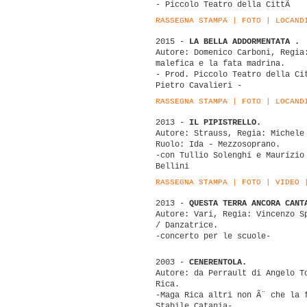
- Piccolo Teatro della CittÃ
RASSEGNA STAMPA
|
FOTO
|
LOCAND
2015 -
LA BELLA ADDORMENTATA .
Autore: Domenico Carboni, Regia
malefica e la fata madrina.
- Prod. Piccolo Teatro della Ci
Pietro Cavalieri -
RASSEGNA STAMPA
|
FOTO
|
LOCAND
2013 -
IL PIPISTRELLO.
Autore: Strauss, Regia: Michele
Ruolo: Ida - Mezzosoprano.
-con Tullio Solenghi e Maurizio
Bellini
RASSEGNA STAMPA
|
FOTO
|
VIDEO
2013 -
QUESTA TERRA ANCORA CANT
Autore: Vari, Regia: Vincenzo S
/ Danzatrice.
-concerto per le scuole-
2003 -
CENERENTOLA.
Autore: da Perrault di Angelo T
Rica.
-Maga Rica altri non Ã¨ che la 
Stabile Catania-