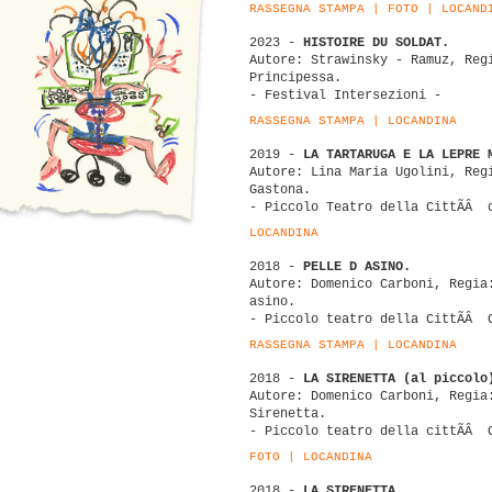
RASSEGNA STAMPA
|
FOTO
|
LOCAND
2023 -
HISTOIRE DU SOLDAT.
Autore: Strawinsky - Ramuz, Reg
Principessa.
- Festival Intersezioni -
RASSEGNA STAMPA
|
LOCANDINA
2019 -
LA TARTARUGA E LA LEPRE 
Autore: Lina Maria Ugolini, Reg
Gastona.
- Piccolo Teatro della CittÃÂ 
LOCANDINA
2018 -
PELLE D ASINO.
Autore: Domenico Carboni, Regia
asino.
- Piccolo teatro della CittÃÂ 
RASSEGNA STAMPA
|
LOCANDINA
2018 -
LA SIRENETTA (al piccolo
Autore: Domenico Carboni, Regia
Sirenetta.
- Piccolo teatro della cittÃÂ 
FOTO
|
LOCANDINA
2018 -
LA SIRENETTA .