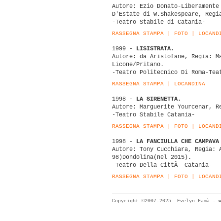
Autore: Ezio Donato-Liberamente
D'Estate di W.Shakespeare, Regi
-Teatro Stabile di Catania-
RASSEGNA STAMPA
|
FOTO
|
LOCAND
1999 -
LISISTRATA.
Autore: da Aristofane, Regia: M
Licone/Pritano.
-Teatro Politecnico Di Roma-Tea
RASSEGNA STAMPA
|
LOCANDINA
1998 -
LA SIRENETTA.
Autore: Marguerite Yourcenar, R
-Teatro Stabile Catania-
RASSEGNA STAMPA
|
FOTO
|
LOCAND
1998 -
LA FANCIULLA CHE CAMPAVA
Autore: Tony Cucchiara, Regia: 
98)Dondolina(nel 2015).
-Teatro Della CittÃ Catania-
RASSEGNA STAMPA
|
FOTO
|
LOCAND
Copyright ©2007-2025. Evelyn Famà -