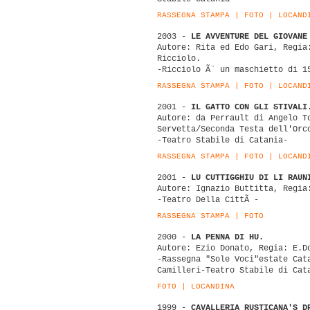
RASSEGNA STAMPA
|
FOTO
|
LOCAND
2003 -
LE AVVENTURE DEL GIOVANE
Autore: Rita ed Edo Gari, Regia
Ricciolo.
-Ricciolo Ã¨ un maschietto di 1
RASSEGNA STAMPA
|
FOTO
|
LOCAND
2001 -
IL GATTO CON GLI STIVALI
Autore: da Perrault di Angelo T
Servetta/Seconda Testa dell'Orc
-Teatro Stabile di Catania-
RASSEGNA STAMPA
|
FOTO
|
LOCAND
2001 -
LU CUTTIGGHIU DI LI RAUN
Autore: Ignazio Buttitta, Regia
-Teatro Della CittÃ -
RASSEGNA STAMPA
|
FOTO
2000 -
LA PENNA DI HU.
Autore: Ezio Donato, Regia: E.D
-Rassegna "Sole Voci"estate Cat
Camilleri-Teatro Stabile di Cat
FOTO
|
LOCANDINA
1999 -
CAVALLERIA RUSTICANA'S D